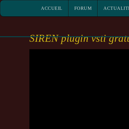
ACCUEIL
FORUM
ACTUALITÉ
ACCUEIL
FORUM
ACTUALIT
SIREN plugin vsti grat