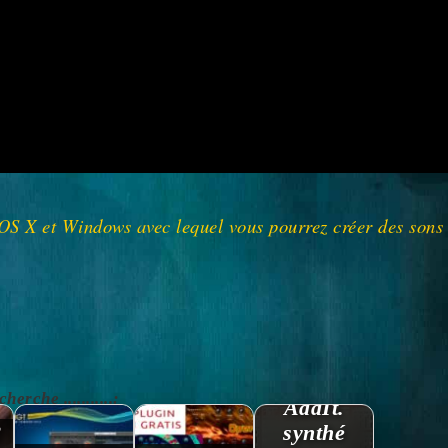
 OS X et Windows avec lequel vous pourrez créer des sons d
rche ...........:
AddIt.
2
synthé