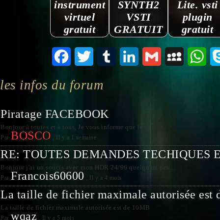
instrument
SYNTH2
Lite. vsti
virtuel
VSTI
plugin
gratuit
GRATUIT
gratuit
Facebook
Twitter
Tumblr
LinkedIn
Gmail
MySpace
Wha
les infos du forum
Piratage FACEBOOK
Bonjour à toutes et à tous, Je vous informe que le co...
BOSCO
Par
,
Il y a 1 semaine
RE: TOUTES DEMANDES TECHIQUES 
Bonjour j'ai un soucis avec mon HDR 24/96 quelqu'un peu...
Francois60600
Par
,
Il y a 4 mois
La taille de fichier maximale autorisée es
La taille de fichier maximale autorisée est de 10MB
wqaz
Par
,
Il y a 5 mois