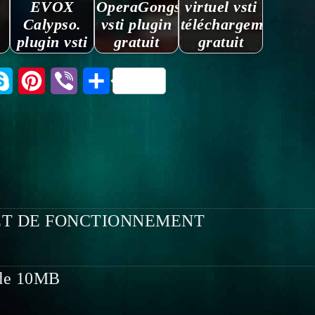
EVOX
OperaGongs.
virtuel vsti
Calypso.
vsti plugin
téléchargement
plugin vsti
gratuit
gratuit
tsApp
Skype
Pinterest
Viber
Partager
ET DE FONCTIONNEMENT
t de 10MB