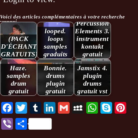
Voici des articles complémentaires à votre recherche
...........:
Percussion
looped.
Elements 3.
(PACK
loops
instrument
D'ÉCHANTILLONS
samples
kontakt
GRATUITS)
graduits
gratuit
Haze.
Bonnie.
Jamstix 4.
samples
drums
plugin
drum
plugin
drums
gratuit
gratuit
gratuit vst
Facebook
Twitter
Tumblr
LinkedIn
Gmail
MySpace
WhatsApp
Skype
Pinte
Viber
Partager