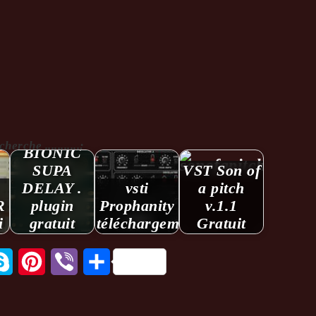
vst
rche ...........:
BIONIC
SUPA
VST Son of
DELAY .
vsti
a pitch
R
plugin
Prophanity
v.1.1
i
gratuit
téléchargement
Gratuit
tsApp
Skype
Pinterest
Viber
Partager