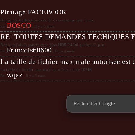
Piratage FACEBOOK
Bonjour à toutes et à tous, Je vous informe que le co...
BOSCO
Par
,
Il y a 5 jours
RE: TOUTES DEMANDES TECHIQUES 
Bonjour j'ai un soucis avec mon HDR 24/96 quelqu'un peu...
Francois60600
Par
,
Il y a 4 mois
La taille de fichier maximale autorisée es
La taille de fichier maximale autorisée est de 10MB
wqaz
Par
,
Il y a 5 mois