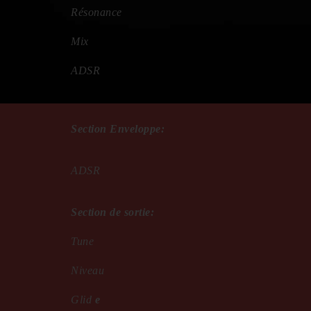
Résonance
Mix
ADSR
Section Enveloppe:
ADSR
Section de sortie:
Tune
Niveau
Glid
e