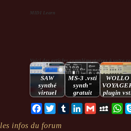
MIDI Learn
Voici des articles complémentaires à votre reche
SAW
MS-3 .vsti
WOLLO
synthé
synth"
VOYAGE
virtuel
gratuit
plugin vst
Facebook
Twitter
Tumblr
LinkedIn
Gmail
MySpace
Wha
les infos du forum