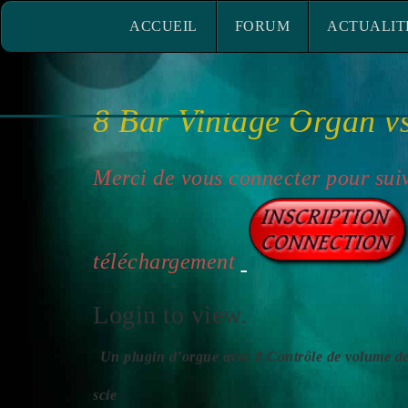
ACCUEIL
FORUM
ACTUALITÉ
ACCUEIL
FORUM
ACTUALIT
8 Bar Vintage Organ vs
Merci de vous connecter pour suiv
téléchargement
Login to view.
Un plugin d’orgue avec 8 Contrôle de volume de
scie