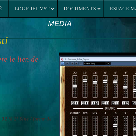
LOGICIEL VST
DOCUMENTS
ESP
É
LOGICIEL VST
DOCUMENTS
ESPACE M
MEDIA
ti
re le lien de
 32 ‘à 2’
Sine / forme de