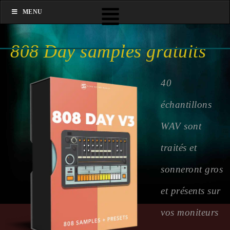
MENU
808 Day samples gratuits
40
échantillons
WAV sont
traités et
sonneront gros
et présents sur
vos moniteurs