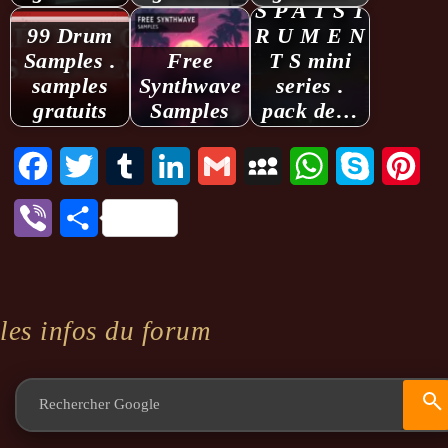
S P A T S T
99 Drum
R U M E N
Samples .
Free
T S mini
samples
Synthwave
series .
gratuits
Samples
pack de…
Facebook
Twitter
Tumblr
LinkedIn
Gmail
MySpace
WhatsApp
Skype
Pint
Viber
Partager
les infos du forum