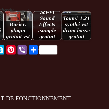
rche ...........:
Sci-Fi
Sound
Toum! 1.21
Burier.
Effects
synthé vst
i
plugin
.sample
drum basse
gratuit vst
gratuit
gratuit
tsApp
Skype
Pinterest
Viber
Partager
ET DE FONCTIONNEMENT