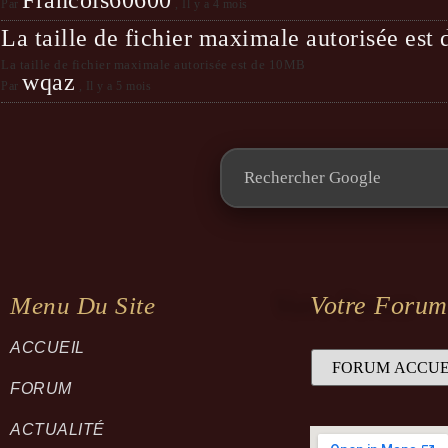
Francois60600
Par
,
Il y a 4 mois
La taille de fichier maximale autorisée es
La taille de fichier maximale autorisée est de 10MB
wqaz
Par
,
Il y a 5 mois
Votre Forum
Menu Du Site
ACCUEIL
FORUM
ACTUALITÉ