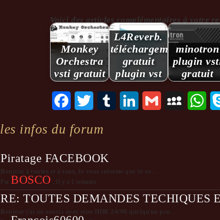
Voici des articles complémentaires à votre reche
L4Reverb.
Monkey
téléchargement
minotron
Orchestra
gratuit
plugin vst
vsti gratuit
plugin vst
gratuit
Facebook
Twitter
Tumblr
LinkedIn
Gmail
MySpace
Wha
les infos du forum
Piratage FACEBOOK
Bonjour à toutes et à tous, Je vous informe que le co...
BOSCO
Par
,
Il y a 1 semaine
RE: TOUTES DEMANDES TECHIQUES 
Bonjour j'ai un soucis avec mon HDR 24/96 quelqu'un peu...