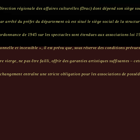
Direction régionale des affaires culturelles (Drac) dont dépend son siège s
 par arrêté du préfet du département où est situé le siège social de la struc
’ordonnance de 1945 sur les spectacles sont étendues aux associations loi 19
nnelle et incessible », il est prévu que, sous réserve des conditions prévue
re vierge, ne pas être failli, offrir des garanties artistiques suffisantes – c
changement entraîne une stricte obligation pour les associations de posséder