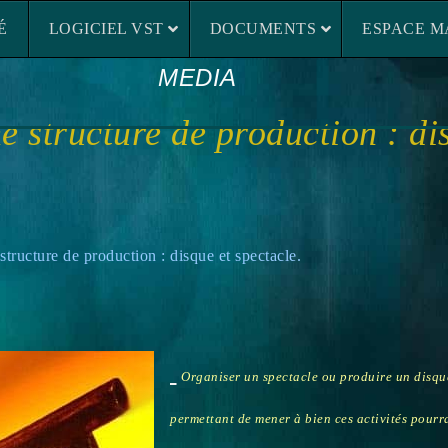
LOGICIEL VST
DOCUMENTS
ESP
É
LOGICIEL VST
DOCUMENTS
ESPACE M
MEDIA
ne structure de production : di
uction : disque et spectacle.
Organiser un spectacle ou produire un disque
permettant de mener à bien ces activités pourra