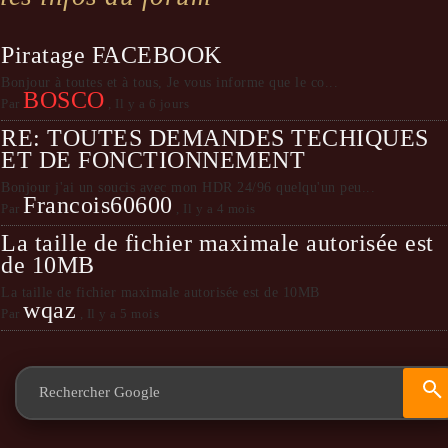
Piratage FACEBOOK
Bonjour à toutes et à tous, Je vous informe que le co...
BOSCO
Par
,
Il y a 6 jours
RE: TOUTES DEMANDES TECHIQUES
ET DE FONCTIONNEMENT
Bonjour j'ai un soucis avec mon HDR 24/96 quelqu'un peu...
Francois60600
Par
,
Il y a 4 mois
La taille de fichier maximale autorisée est
de 10MB
La taille de fichier maximale autorisée est de 10MB
wqaz
Par
,
Il y a 5 mois