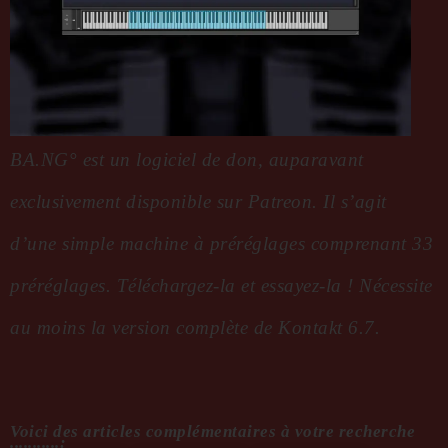
BA.NG° est un logiciel de don, auparavant
exclusivement disponible sur Patreon. Il s’agit
d’une simple machine à préréglages comprenant 33
préréglages. Téléchargez-la et essayez-la ! Nécessite
au moins la version complète de Kontakt 6.7.
Voici des articles complémentaires à votre recherche
...........: