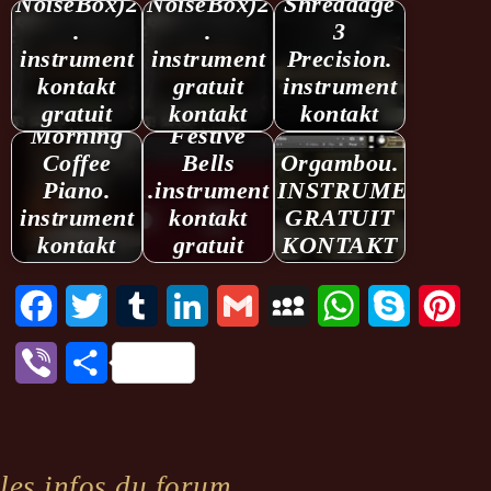
NoiseBox)2
NoiseBox)2
Shreddage
.
.
3
instrument
instrument
Precision.
kontakt
gratuit
instrument
gratuit
kontakt
kontakt
Morning
Festive
Coffee
Bells
Orgambou.
Piano.
.instrument
INSTRUMENT
instrument
kontakt
GRATUIT
kontakt
gratuit
KONTAKT
Facebook
Twitter
Tumblr
LinkedIn
Gmail
MySpace
WhatsApp
Skype
Pint
Viber
Partager
les infos du forum