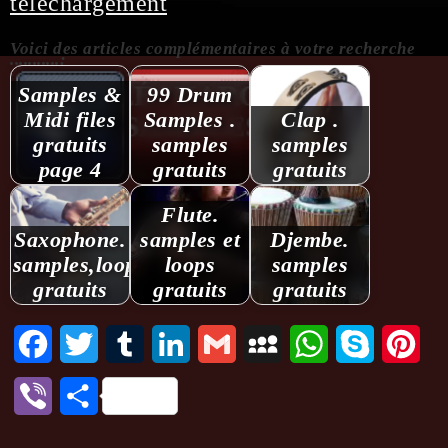
téléchargement
Voici des articles complémentaires à votre recherche
...........:
Samples &
99 Drum
Midi files
Samples .
Clap .
gratuits
samples
samples
page 4
gratuits
gratuits
Flute.
Saxophone.
samples et
Djembe.
samples,loops
loops
samples
gratuits
gratuits
gratuits
Facebook
Twitter
Tumblr
LinkedIn
Gmail
MySpace
WhatsApp
Skype
Pint
Viber
Partager