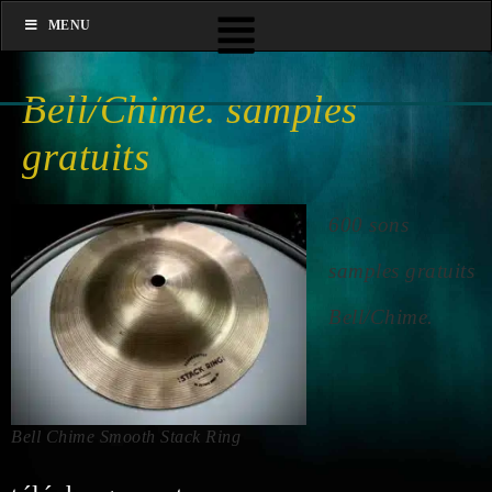
MENU
Bell/Chime. samples
gratuits
600 sons
samples gratuits
Bell/Chime.
Bell Chime Smooth Stack Ring