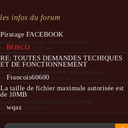
les infos du forum
Piratage FACEBOOK
Bonjour à toutes et à tous, Je vous informe que le co...
BOSCO
Par
,
Il y a 7 jours
RE: TOUTES DEMANDES TECHIQUES
ET DE FONCTIONNEMENT
Bonjour j'ai un soucis avec mon HDR 24/96 quelqu'un peu...
Francois60600
Par
,
Il y a 4 mois
La taille de fichier maximale autorisée est
de 10MB
La taille de fichier maximale autorisée est de 10MB
wqaz
Par
,
Il y a 5 mois