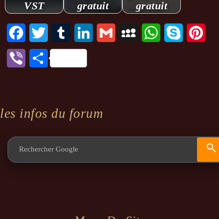
VST
gratuit
gratuit
Facebook
Twitter
Tumblr
LinkedIn
Gmail
MySpace
WhatsApp
Skype
Pint
Viber
Partager
les infos du forum