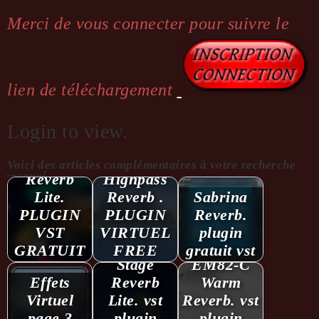
Merci de vous connecter pour suivre le
lien de téléchargement
Login to view.
Synchron
Stage
Voici des articles complémentaires à votre recherche
...........:
Reverb
Highpass
Lite.
Reverb .
Sabrina
PLUGIN
PLUGIN
Reverb.
VST
VIRTUEL
plugin
Synchron
GRATUIT
FREE
gratuit vst
Stage
EM82-C
Effets
Reverb
Warm
Virtuel
Lite. vst
Reverb. vst
page 3
plugin
plugin