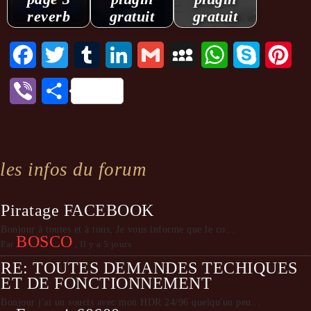
reverb
gratuit
gratuit
Facebook
Twitter
Tumblr
LinkedIn
Gmail
MySpace
WhatsApp
Skype
Pint
Viber
Partager
les infos du forum
Piratage FACEBOOK
Bonjour à toutes et à tous, Je vous informe que le co...
BOSCO
Par
,
Il y a 5 jours
RE: TOUTES DEMANDES TECHIQUES
ET DE FONCTIONNEMENT
Bonjour j'ai un soucis avec mon HDR 24/96 quelqu'un peu...