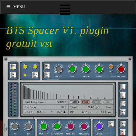
MENU
BTS Spacer V1. plugin
gratuit vst