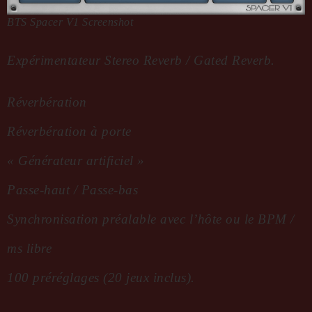
BTS Spacer V1 Screenshot
Expérimentateur Stereo Reverb / Gated Reverb.
Réverbération
Réverbération à porte
« Générateur artificiel »
Passe-haut / Passe-bas
Synchronisation préalable avec l’hôte ou le BPM /
ms libre
100 préréglages (20 jeux inclus).