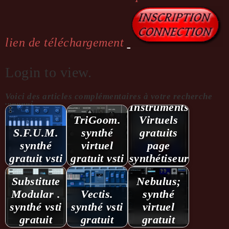
lien de téléchargement
Login to view.
VSTI
Voici des articles complémentaires à votre recherche
...........:
Instruments
TriGoom.
Virtuels
S.F.U.M.
synthé
gratuits
synthé
virtuel
page
gratuit vsti
gratuit vsti
synthétiseur…
Substitute
Nebulus;
Modular .
Vectis.
synthé
synthé vsti
synthé vsti
virtuel
gratuit
gratuit
gratuit