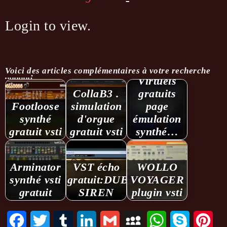
Login to view.
Instruments
Voici des articles complémentaires à votre recherche
...........:
Virtuels
CollaB3 .
gratuits
Footloose
simulation
page
synthé
d'orgue
émulation
gratuit vsti
gratuit vsti
synthé…
Arminator
VST écho
WOLLO
synthé vsti
gratuit:DUB
VOYAGER
gratuit
SIREN
plugin vsti
Facebook
Twitter
Tumblr
LinkedIn
Gmail
MySpace
WhatsApp
Skype
Pint