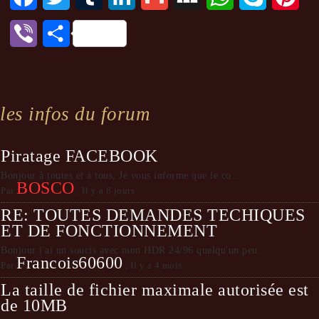
Viber
Partager
les infos du forum
Piratage FACEBOOK
Bonjour à toutes et à tous, Je vous informe que le co...
BOSCO
Par
,
Il y a 6 jours
RE: TOUTES DEMANDES TECHIQUES
ET DE FONCTIONNEMENT
Bonjour j'ai un soucis avec mon HDR 24/96 quelqu'un peu...
Francois60600
Par
,
Il y a 4 mois
La taille de fichier maximale autorisée est
de 10MB