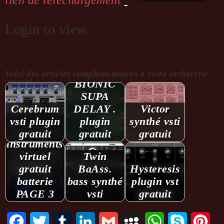
lien de téléchargement
Login to view.
vst
Voici des articles complémentaires à votre recherche
...........:
BIONIC
SUPA
Cerebrum
DELAY .
Victor
vsti plugin
plugin
synthé vsti
gratuit
gratuit
gratuit
instruments
virtuel
Twin
gratuit
BaAss.
Hysteresis
batterie
bass synthé
plugin vst
PAGE 3
vsti
gratuit
Facebook
Twitter
Tumblr
LinkedIn
Gmail
MySpace
WhatsApp
Skype
Pint