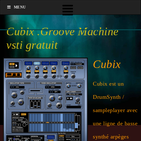
MENU
Cubix .Groove Machine
vsti gratuit
Cubix
Cubix est un
DrumSynth /
sampleplayer avec
une ligne de basse
synthé arpèges