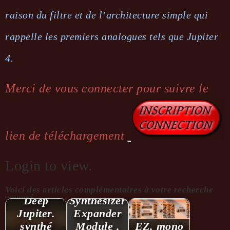
raison du filtre et de l’architecture simple qui
rappelle les premiers analogues tels que Jupiter
4.
Merci de vous connecter pour suivre le
lien de téléchargement
Login to view.
Voici des articles complémentaires à votre recherche
...........:
Deep
Synthesizer
Jupiter.
Expander
synthé
Module .
EZ. mono