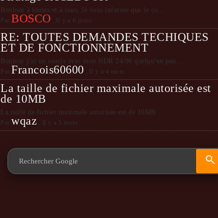
Bonjour à toutes et à tous, Je vous informe que le co...
BOSCO
Par
,
Il y a 6 jours
RE: TOUTES DEMANDES TECHIQUES
ET DE FONCTIONNEMENT
Bonjour j'ai un soucis avec mon HDR 24/96 quelqu'un peu...
Francois60600
Par
,
Il y a 4 mois
La taille de fichier maximale autorisée est
de 10MB
La taille de fichier maximale autorisée est de 10MB
wqaz
Par
,
Il y a 5 mois