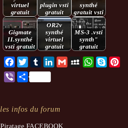
virtuel
plugin vsti
synthé
gratuit
gratuit
gratuit vsti
OR2v
Gigmate
synthé
MS-3 .vsti
II.synthé
virtuel
synth"
vsti gratuit
gratuit
gratuit
Facebook
Twitter
Tumblr
LinkedIn
Gmail
MySpace
WhatsApp
Skype
Pint
Viber
Partager
les infos du forum
Piratage FACEBOOK