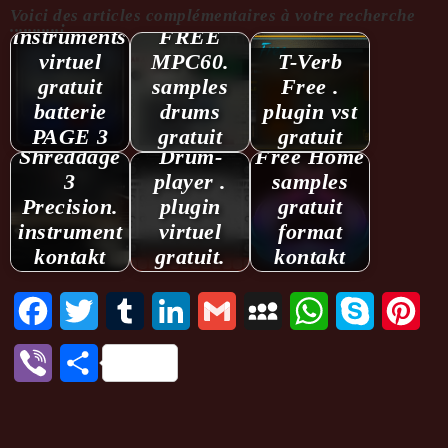
Voici des articles complémentaires à votre recherche
...........:
instruments
FREE
virtuel
MPC60.
T-Verb
gratuit
samples
Free .
batterie
drums
plugin vst
PAGE 3
gratuit
gratuit
Shreddage
Drum­
Free Home
3
player .
samples
Precision.
plugin
gratuit
instrument
virtuel
format
kontakt
gratuit.
kontakt
Facebook
Twitter
Tumblr
LinkedIn
Gmail
MySpace
WhatsApp
Skype
Pint
Viber
Partager