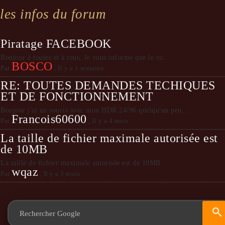
les infos du forum
Piratage FACEBOOK
Bonjour à toutes et à tous, Je vous informe que le co...
BOSCO
Par
,
Il y a 1 semaine
RE: TOUTES DEMANDES TECHIQUES
ET DE FONCTIONNEMENT
Bonjour j'ai un soucis avec mon HDR 24/96 quelqu'un peu...
Francois60600
Par
,
Il y a 4 mois
La taille de fichier maximale autorisée est
de 10MB
La taille de fichier maximale autorisée est de 10MB
wqaz
Par
,
Il y a 5 mois