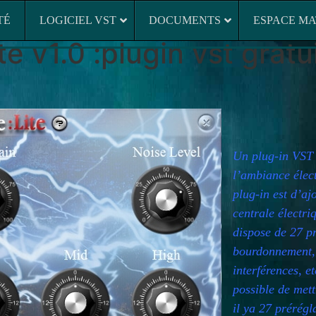
É
LOGICIEL VST
DOCUMENTS
ESPACE MATERIE
TÉ
LOGICIEL VST
DOCUMENTS
ESPACE MA
te v1.0 :plugin vst gratui
Un plug-in VST 
l’ambiance élect
plug-in est d’aj
centrale électri
dispose de 27 pr
bourdonnement, c
interférences, et
possible de mett
il ya 27 prérégl