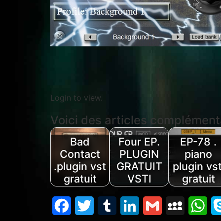
Login to view.
Voici des articles complémentair
Bad
Four EP.
EP-78 .
Contact
PLUGIN
piano
.plugin vst
GRATUIT
plugin vst
gratuit
VSTI
gratuit
Facebook
Twitter
Tumblr
LinkedIn
Gmail
MySpace
Wh