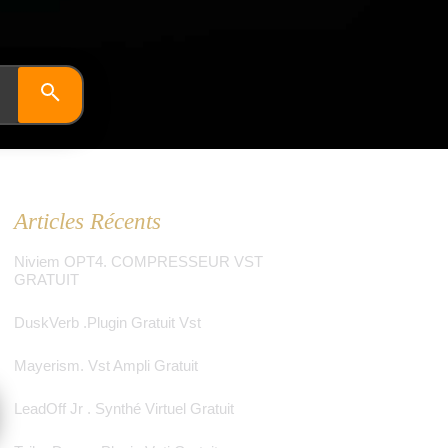
Articles Récents
Niviem OPT4. COMPRESSEUR VST
GRATUIT
Dusk­Verb .plugin Gratuit Vst
Mayerism. Vst Ampli Gratuit
LeadOff Jr . Synthé Virtuel Gratuit