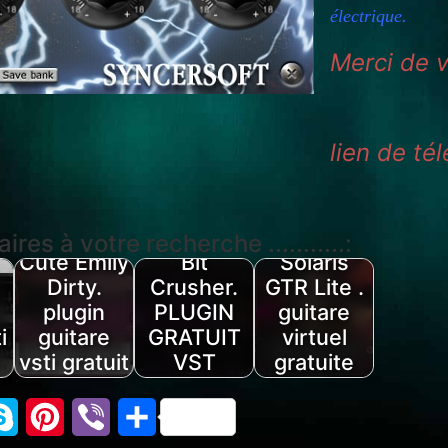
électrique.
Merci de v
lien de t
es à votre recherche ...........:
Cute Emily
Bit
Solaris
Dirty.
Crusher.
GTR Lite .
plugin
PLUGIN
guitare
i
guitare
GRATUIT
virtuel
vsti gratuit
VST
gratuite
atsApp
Skype
Pinterest
Viber
Partager