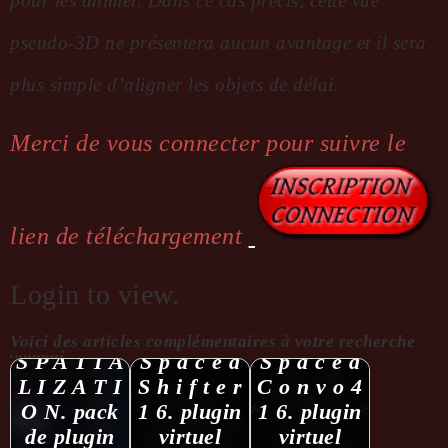
pour les animer. Dans ce cas précis, cette vue
pseudo-3D ne présentera aucun avantage et il sera
plus simple d’aligner les objets de délai.
Merci de vous connecter pour suivre le
lien de téléchargement
Login to view.
Voici des articles complémentaires à votre recherche
...........:
S P A T I A
S p a c e d
S p a c e d
L I Z A T I
S h i f t e r
C o n v o 4
O N. pack
1 6. plugin
1 6. plugin
de plugin
virtuel
virtuel