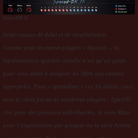
SpaceDR16
Seize canaux de délai et de réverbération.
Comme pour les autres plugins « Spaced », la
représentation spatiale visuelle n’est qu’un guide
pour vous aider à assigner les effets aux canaux
appropriés.
Pour « spatialiser » ces 16 délais, vous
avez le choix parmi de nombreux plugins : Spat3D
16n pour des positions individuelles, la série Mass
pour l’organisation par groupes ou la série Anima