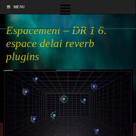
MENU
Espacement – DR 1 6.
espace delai reverb
plugins