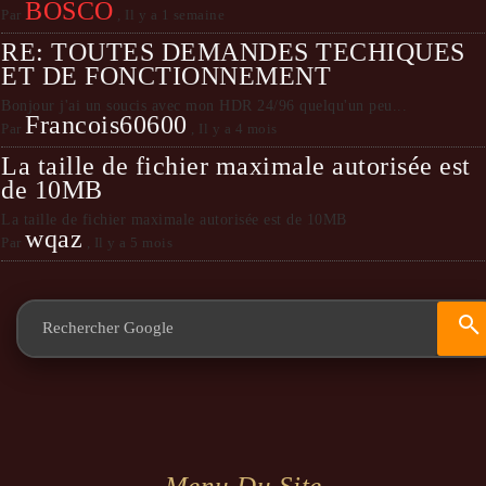
BOSCO
Par
,
Il y a 1 semaine
RE: TOUTES DEMANDES TECHIQUES
ET DE FONCTIONNEMENT
Bonjour j'ai un soucis avec mon HDR 24/96 quelqu'un peu...
Francois60600
Par
,
Il y a 4 mois
La taille de fichier maximale autorisée est
de 10MB
La taille de fichier maximale autorisée est de 10MB
wqaz
Par
,
Il y a 5 mois
Menu Du Site