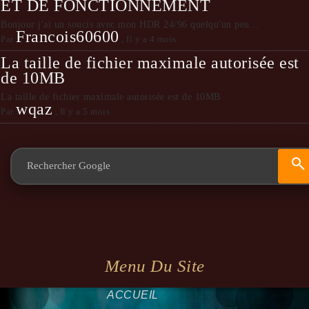
ET DE FONCTIONNEMENT
Bonjour j'ai un soucis avec mon HDR 24/96 quelqu'un peu...
Francois60600
Par
,
Il y a 4 mois
La taille de fichier maximale autorisée est
de 10MB
La taille de fichier maximale autorisée est de 10MB
wqaz
Par
,
Il y a 5 mois
Menu Du Site
ACCUEIL