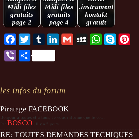
Midi files
Midi files
.instrument
gratuits
gratuits
kontakt
page 2
page 4
gratuit
Facebook
Twitter
Tumblr
LinkedIn
Gmail
MySpace
WhatsApp
Skype
Pint
Viber
Partager
les infos du forum
Piratage FACEBOOK
Bonjour à toutes et à tous, Je vous informe que le co...
BOSCO
Par
,
Il y a 5 jours
RE: TOUTES DEMANDES TECHIQUES