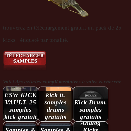
trouverez en téléchargement gratuit un pack de 25
kicks étiqueté par tonalité.
Voici des articles complémentaires à votre recherche
...........:
ESW KICK
kick it.
VAULT. 25
samples
Kick Drum.
samples
drums
samples
kick gratuit
gratuits
gratuits
Analog
Samples &
Samples &
Kicks