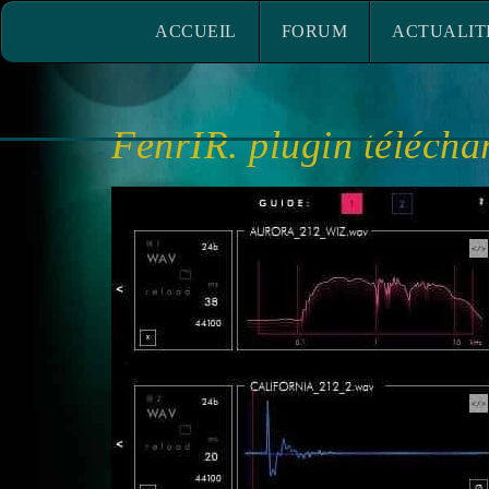
ACCUEIL
FORUM
ACTUALITÉ
ACCUEIL
FORUM
ACTUALIT
FenrIR. plugin télécha