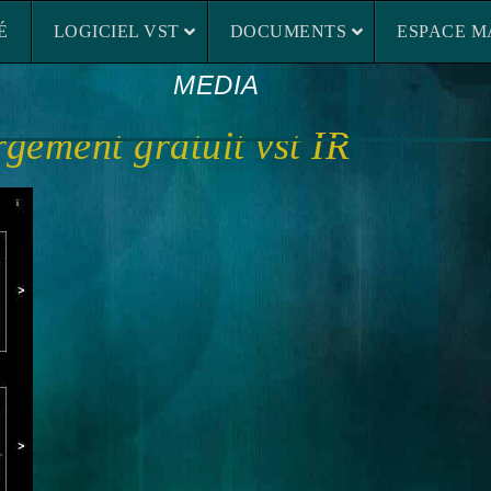
LOGICIEL VST
DOCUMENTS
ESP
É
LOGICIEL VST
DOCUMENTS
ESPACE M
MEDIA
rgement gratuit vst IR