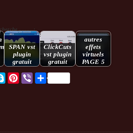
rche ...........:
m
n
autres
ement
SPAN vst
ClickCuts
effets
plugin
vst plugin
virtuels
gratuit
gratuit
PAGE 5
tsApp
Skype
Pinterest
Viber
Partager