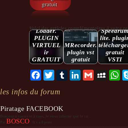
Fenrir - IR
Voici des articles complémentaires à votre reche
Loader.
Speedru
PLUGIN
lite. plugi
VIRTUEL
MRecorder.
télécharg
ir
plugin vst
gratuit
GRATUIT
gratuit
VSTI
Facebook
Twitter
Tumblr
LinkedIn
Gmail
MySpace
Wha
les infos du forum
Piratage FACEBOOK
Bonjour à toutes et à tous, Je vous informe que le co...
BOSCO
Par
,
Il y a 6 jours