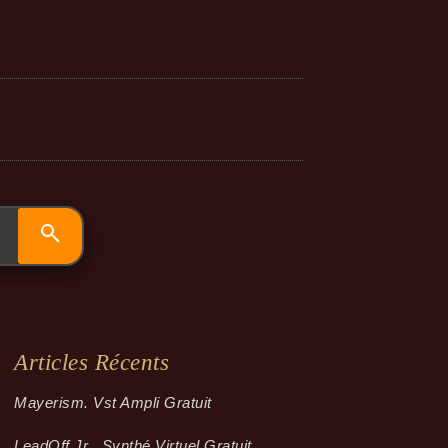
Articles Récents
Mayerism. Vst Ampli Gratuit
LeadOff Jr . Synthé Virtuel Gratuit