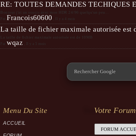
RE: TOUTES DEMANDES TECHIQUES 
Bonjour j'ai un soucis avec mon HDR 24/96 quelqu'un peu...
Francois60600
Par
,
Il y a 4 mois
La taille de fichier maximale autorisée es
La taille de fichier maximale autorisée est de 10MB
wqaz
Par
,
Il y a 5 mois
Votre Forum
Menu Du Site
ACCUEIL
FORUM