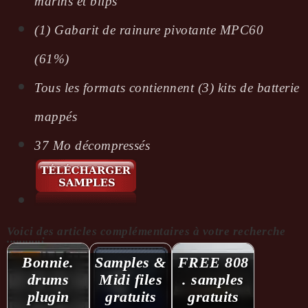
marins et blips
(1) Gabarit de rainure pivotante MPC60
(61%)
Tous les formats contiennent (3) kits de batterie
mappés
37 Mo décompressés
Voici des articles complémentaires à votre recherche
...........:
Bonnie.
Samples &
FREE 808
drums
Midi files
. samples
plugin
gratuits
gratuits