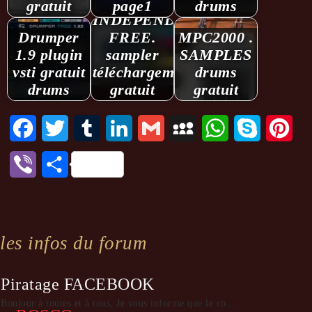
gratuit
page1
drums
INDEPENDENCE
Drumper
FREE.
MPC2000 .
1.9 plugin
sampler
SAMPLES
vsti gratuit
téléchargement
drums
drums
gratuit
gratuit
Facebook
Twitter
Tumblr
LinkedIn
Gmail
MySpace
WhatsApp
Skype
Pint
Viber
Partager
les infos du forum
Piratage FACEBOOK
Bonjour à toutes et à tous, Je vous informe que le co...