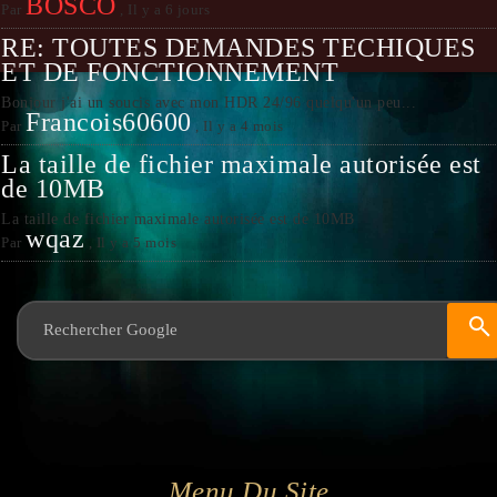
BOSCO
Par
,
Il y a 6 jours
RE: TOUTES DEMANDES TECHIQUES
ET DE FONCTIONNEMENT
Bonjour j'ai un soucis avec mon HDR 24/96 quelqu'un peu...
Francois60600
Par
,
Il y a 4 mois
La taille de fichier maximale autorisée est
de 10MB
La taille de fichier maximale autorisée est de 10MB
wqaz
Par
,
Il y a 5 mois
Menu Du Site