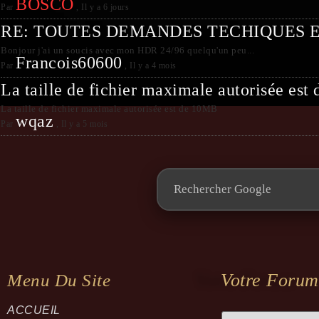
BOSCO
Par
,
Il y a 6 jours
RE: TOUTES DEMANDES TECHIQUES 
Bonjour j'ai un soucis avec mon HDR 24/96 quelqu'un peu...
Francois60600
Par
,
Il y a 4 mois
La taille de fichier maximale autorisée es
La taille de fichier maximale autorisée est de 10MB
wqaz
Par
,
Il y a 5 mois
Votre Forum
Menu Du Site
ACCUEIL