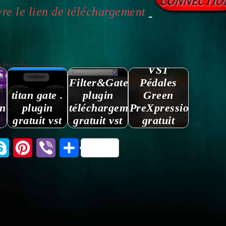
re le lien de téléchargement
rche ...........:
VST
Filter&Gate.
Pédales
titan gate .
plugin
Green
in
plugin
téléchargement
PreXpression
gratuit vst
gratuit vst
gratuit
tsApp
Skype
Pinterest
Viber
Partager