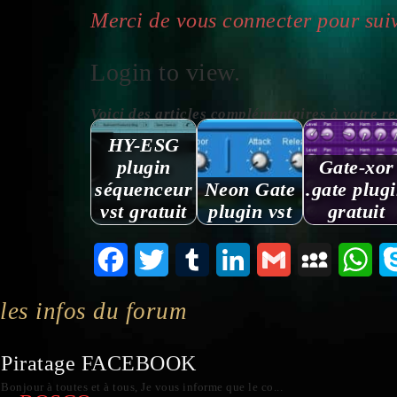
Merci de vous connecter pour suiv
Login to view.
Voici des articles complémentaires à votre reche
HY-ESG
plugin
Gate-xor
séquenceur
Neon Gate
.gate plug
vst gratuit
plugin vst
gratuit
Facebook
Twitter
Tumblr
LinkedIn
Gmail
MySpace
Wha
les infos du forum
Piratage FACEBOOK
Bonjour à toutes et à tous, Je vous informe que le co...