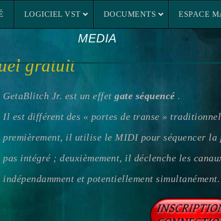
LOGICIEL VST
DOCUMENTS
ESP
É
LOGICIEL VST
DOCUMENTS
ESPACE M
MEDIA
uel gratuit
GetaBlitch Jr. est un effet
gate séquencé
.
Il est différent des « portes de transe » traditionn
premièrement, il utilise le MIDI pour séquencer la
pas intégré ; deuxièmement, il déclenche les canaux
indépendamment et potentiellement simultanément.