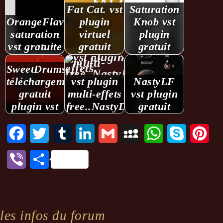
Fat Cat. vst
Saturation
OrangeFlavor.
plugin
Knob vst
saturation
virtuel
plugin
vst gratuite
gratuit
gratuit
SweetDrums.
téléchargement
vst plugin
NastyLF
gratuit
multi-effets
vst plugin
plugin vst
free..NastyDLA
gratuit
Facebook
Twitter
Tumblr
LinkedIn
Gmail
MySpace
WhatsApp
Skype
Pint
Viber
Partager
les infos du forum