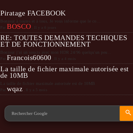
Piratage FACEBOOK
Bonjour à toutes et à tous, Je vous informe que le co...
BOSCO
Par
,
Il y a 6 jours
RE: TOUTES DEMANDES TECHIQUES
ET DE FONCTIONNEMENT
Bonjour j'ai un soucis avec mon HDR 24/96 quelqu'un peu...
Francois60600
Par
,
Il y a 4 mois
La taille de fichier maximale autorisée est
de 10MB
La taille de fichier maximale autorisée est de 10MB
wqaz
Par
,
Il y a 5 mois