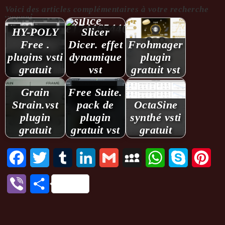
Voici des articles complémentaires à votre recherche
...........:
HY-POLY
Slicer
Free .
Dicer. effet
Froh­ma­ger
plugins vsti
dynamique
plugin
gratuit
vst
gratuit vst
Grain
Free Suite.
Strain.vst
pack de
OctaSine
plugin
plugin
synthé vsti
gratuit
gratuit vst
gratuit
Facebook
Twitter
Tumblr
LinkedIn
Gmail
MySpace
WhatsApp
Skype
Pint
Viber
Partager