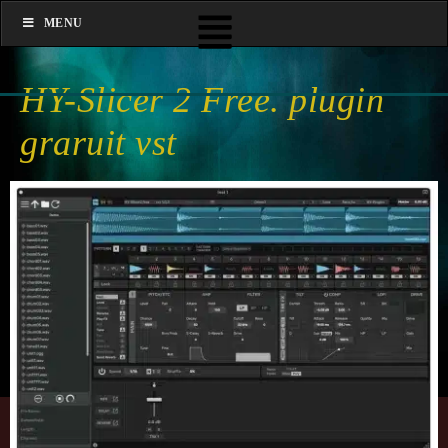
MENU
HY-Slicer 2 Free. plugin
graruit vst