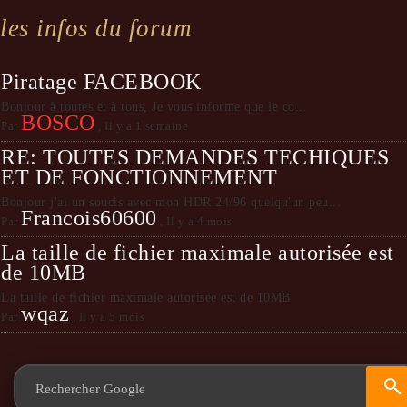
les infos du forum
Piratage FACEBOOK
Bonjour à toutes et à tous, Je vous informe que le co...
BOSCO
Par
,
Il y a 1 semaine
RE: TOUTES DEMANDES TECHIQUES
ET DE FONCTIONNEMENT
Bonjour j'ai un soucis avec mon HDR 24/96 quelqu'un peu...
Francois60600
Par
,
Il y a 4 mois
La taille de fichier maximale autorisée est
de 10MB
La taille de fichier maximale autorisée est de 10MB
wqaz
Par
,
Il y a 5 mois