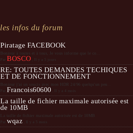
les infos du forum
Piratage FACEBOOK
Bonjour à toutes et à tous, Je vous informe que le co...
BOSCO
Par
,
Il y a 5 jours
RE: TOUTES DEMANDES TECHIQUES
ET DE FONCTIONNEMENT
Bonjour j'ai un soucis avec mon HDR 24/96 quelqu'un peu...
Francois60600
Par
,
Il y a 4 mois
La taille de fichier maximale autorisée est
de 10MB
La taille de fichier maximale autorisée est de 10MB
wqaz
Par
,
Il y a 5 mois