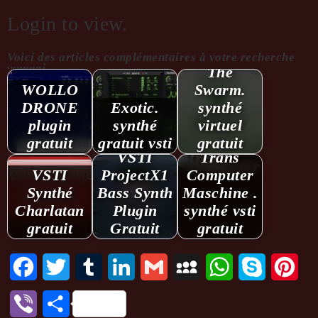
Login to view.
Voici des articles complémentaires à votre recherche
...........:
The
WOLLO
Swarm.
DRONE
Exotic.
synthé
plugin
synthé
virtuel
gratuit
gratuit vsti
gratuit
VSTI
Trans
VSTI
ProjectX1
Computer
Synthé
Bass Synth
Maschine .
Charlatan
Plugin
synthé vsti
gratuit
Gratuit
gratuit
Facebook
Twitter
Tumblr
LinkedIn
Gmail
MySpace
WhatsApp
Skype
Pint
Viber
Partager