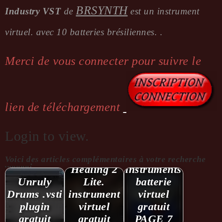
BRSYNTH
Industry VST
de
est un instrument
virtuel. avec 10 batteries brésiliennes. .
Merci de vous connecter pour suivre le
lien de téléchargement
Login to view.
Voici des articles complémentaires à votre recherche
...........:
Healing 2
instruments
Unruly
Lite.
batterie
Drums .vsti
instrument
virtuel
plugin
virtuel
gratuit
gratuit
gratuit
PAGE 7