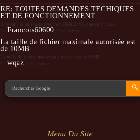
RE: TOUTES DEMANDES TECHIQUES
ET DE FONCTIONNEMENT
Bonjour j'ai un soucis avec mon HDR 24/96 quelqu'un peu...
Francois60600
Par
,
Il y a 4 mois
La taille de fichier maximale autorisée est
de 10MB
La taille de fichier maximale autorisée est de 10MB
wqaz
Par
,
Il y a 5 mois
Menu Du Site