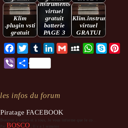
instruments
virtuel
Klim
gratuit
Klim.instrument
.plugin vsti
batterie
virtuel
gratuit
PAGE 3
GRATUI
Facebook
Twitter
Tumblr
LinkedIn
Gmail
MySpace
WhatsApp
Skype
Pint
Viber
Partager
les infos du forum
Piratage FACEBOOK
Bonjour à toutes et à tous, Je vous informe que le co...
BOSCO
Par
,
Il y a 1 semaine