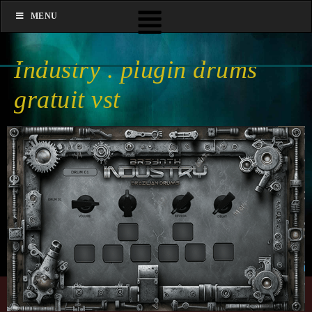
MENU
Industry . plugin drums
gratuit vst