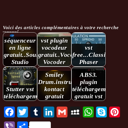
Voici des articles complémentaires à votre recherche
...........:
séquenceur
vst plugin
en ligne
vocodeur
vst
gratuit..Soundation
gratuit..Vocov
free...Classic
Studio
Vocoder
Phaser
Smiley
ABS3.
Drum.instrument
plugin
Stutter vst
kontact
téléchargement
téléchargement
gratuit
gratuit vst
Facebook
Twitter
Tumblr
LinkedIn
Gmail
MySpace
WhatsApp
Skype
Pint
Viber
Partager