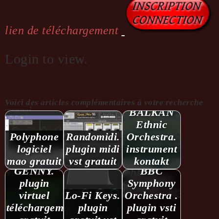
lien de téléchargement
Login to view.
Voici des articles complémentaires à votre recherche
...........:
BALKAN
Ethnic
Polyphone
Randomidi.
Orchestra.
logiciel
plugin midi
instrument
mao gratuit
vst gratuit
kontakt
GENNY.
BBC
plugin
Symphony
virtuel
Lo-Fi Keys.
Orchestra .
téléchargement
plugin
plugin vsti