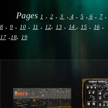
Pages
.
.
.
.
.
.
.
1
2
3
4
5
6
7
.
.
.
.
.
.
.
.
.
8
9
10
11
12
13
14
15
16
.
.
17
18
19