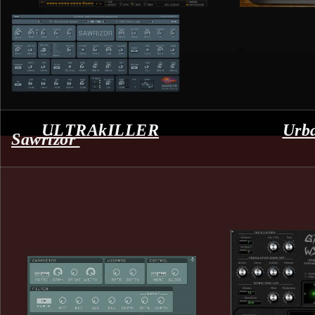
ULTRAkILLER
Urb
Sawrizor