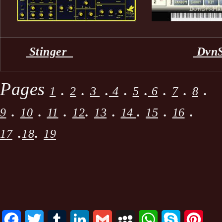
Stinger
DvnS
Pages
.
.
.
.
.
.
.
.
1
2
3
4
5
6
7
8
.
.
.
.
.
.
.
.
9
10
11
12
13
14
15
16
.
.
17
18
19
Facebook
Twitter
Tumblr
LinkedIn
Gmail
MySpace
WhatsApp
Skype
Pinte