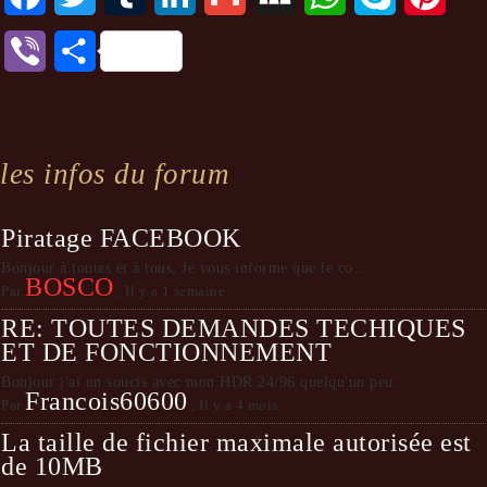
Viber
Partager
les infos du forum
Piratage FACEBOOK
Bonjour à toutes et à tous, Je vous informe que le co...
BOSCO
Par
,
Il y a 1 semaine
RE: TOUTES DEMANDES TECHIQUES
ET DE FONCTIONNEMENT
Bonjour j'ai un soucis avec mon HDR 24/96 quelqu'un peu...
Francois60600
Par
,
Il y a 4 mois
La taille de fichier maximale autorisée est
de 10MB