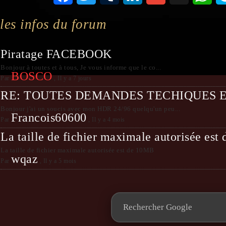
les infos du forum
Piratage FACEBOOK
Bonjour à toutes et à tous, Je vous informe que le co...
BOSCO
Par
,
Il y a 7 jours
RE: TOUTES DEMANDES TECHIQUES 
Bonjour j'ai un soucis avec mon HDR 24/96 quelqu'un peu...
Francois60600
Par
,
Il y a 4 mois
La taille de fichier maximale autorisée es
La taille de fichier maximale autorisée est de 10MB
wqaz
Par
,
Il y a 5 mois