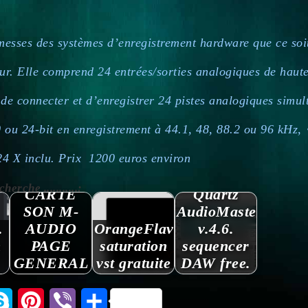
esses des systèmes d’enregistrement hardware que ce soit 
teur. Elle comprend 24 entrées/sorties analogiques de haut
 de connecter et d’enregistrer 24 pistes analogiques simu
0 ou 24-bit en enregistrement à 44.1, 48, 88.2 ou 96 kHz,
24 X inclu. Prix 1200 euros environ
rche ...........:
CARTE
Quartz
SON M-
AudioMaster
.
AUDIO
OrangeFlavor.
v.4.6.
n
PAGE
saturation
sequencer
GENERAL
vst gratuite
DAW free.
tsApp
Skype
Pinterest
Viber
Partager