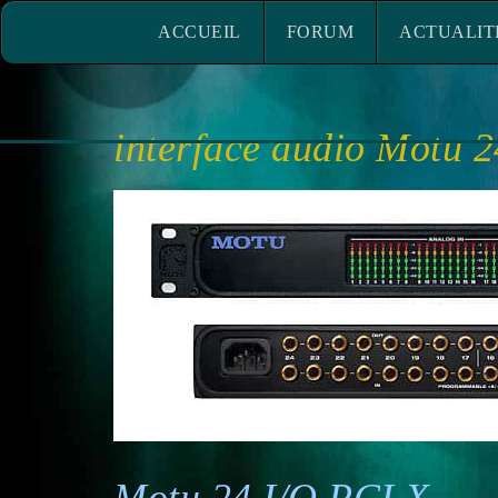
ACCUEIL
FORUM
ACTUALITÉ
ACCUEIL
FORUM
ACTUALIT
interface audio Motu 