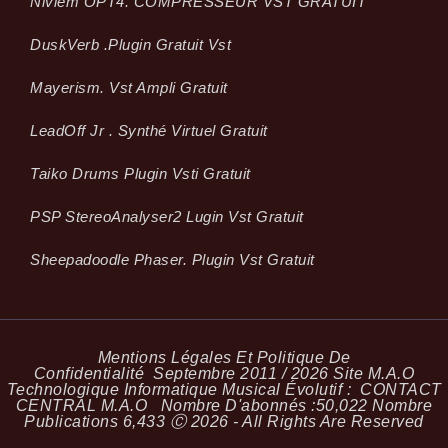
Niviem OPT4. COMPRESSEUR VST GRATUIT
Dusk­Verb .plugin Gratuit Vst
Mayerism. Vst Ampli Gratuit
LeadOff Jr . Synthé Virtuel Gratuit
Taiko Drums Plugin Vsti Gratuit
PSP StereoAnalyser2 Lugin Vst Gratuit
Sheepadoodle Phaser. Plugin Vst Gratuit
Mentions Légales Et Politique De
Confidentialité
Septembre 2011 / 2026 Site M.A.O
Technologique Informatique Musical Évolutif :
CONTACT
CENTRAL M.A.O
Nombre D'abonnés :
50,022
Nombre
Publications
6,433
Ⓒ 2026 - All Rights Are Reserved