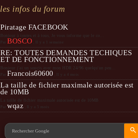
les infos du forum
Piratage FACEBOOK
Bonjour à toutes et à tous, Je vous informe que le co...
BOSCO
Par
,
Il y a 1 semaine
RE: TOUTES DEMANDES TECHIQUES
ET DE FONCTIONNEMENT
Bonjour j'ai un soucis avec mon HDR 24/96 quelqu'un peu...
Francois60600
Par
,
Il y a 4 mois
La taille de fichier maximale autorisée est
de 10MB
La taille de fichier maximale autorisée est de 10MB
wqaz
Par
,
Il y a 5 mois