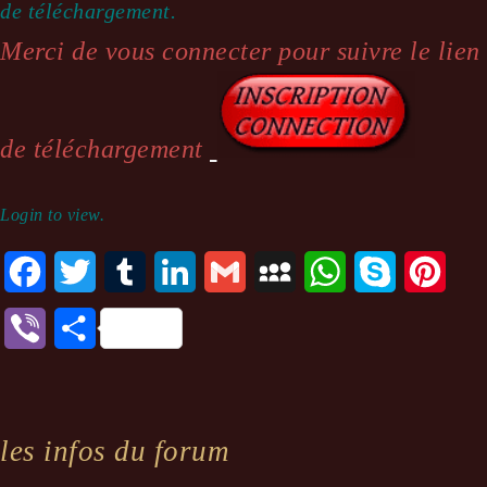
de téléchargement.
Merci de vous connecter pour suivre le lien
de téléchargement
Login to view.
Facebook
Twitter
Tumblr
LinkedIn
Gmail
MySpace
WhatsApp
Skype
Pinte
Viber
Partager
les infos du forum