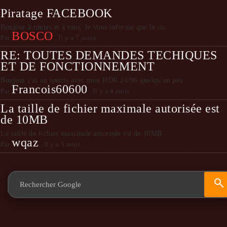
Piratage FACEBOOK
Bonjour à toutes et à tous, Je vous informe que le co...
BOSCO
Par
,
Il y a 7 jours
RE: TOUTES DEMANDES TECHIQUES
ET DE FONCTIONNEMENT
Bonjour j'ai un soucis avec mon HDR 24/96 quelqu'un peu...
Francois60600
Par
,
Il y a 4 mois
La taille de fichier maximale autorisée est
de 10MB
La taille de fichier maximale autorisée est de 10MB
wqaz
Par
,
Il y a 5 mois