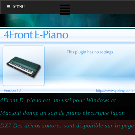
MENU
4Front E- piano est un vsti pour Windows et
Mac,qui donne un son de piano électrique façon
DX7.
Des démos sonores sont disponible sur la page