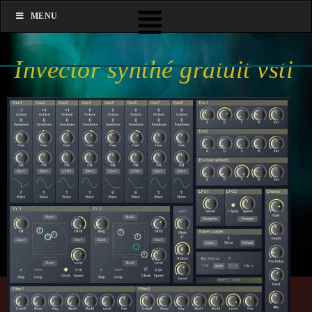
MENU
Invector synthé gratuit vsti