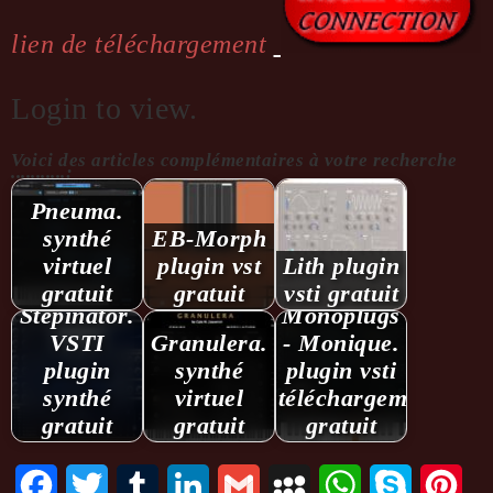
lien de téléchargement
Login to view.
Voici des articles complémentaires à votre recherche
...........:
Pneuma.
synthé
EB-Morph
virtuel
plugin vst
Lith plugin
gratuit
gratuit
vsti gratuit
Stepinator.
Monoplugs
VSTI
Granulera.
- Monique.
plugin
synthé
plugin vsti
synthé
virtuel
téléchargement
gratuit
gratuit
gratuit
Facebook
Twitter
Tumblr
LinkedIn
Gmail
MySpace
WhatsApp
Skype
Pint