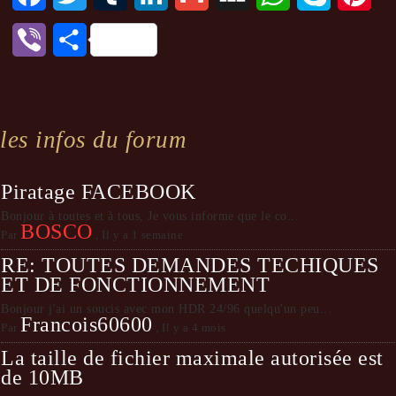
Viber
Partager
les infos du forum
Piratage FACEBOOK
Bonjour à toutes et à tous, Je vous informe que le co...
BOSCO
Par
,
Il y a 1 semaine
RE: TOUTES DEMANDES TECHIQUES
ET DE FONCTIONNEMENT
Bonjour j'ai un soucis avec mon HDR 24/96 quelqu'un peu...
Francois60600
Par
,
Il y a 4 mois
La taille de fichier maximale autorisée est
de 10MB