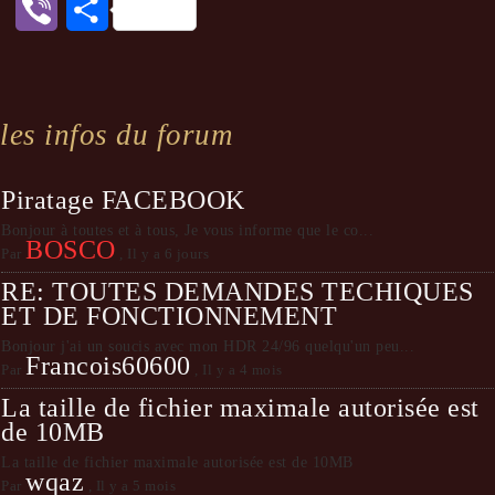
Viber
Partager
les infos du forum
Piratage FACEBOOK
Bonjour à toutes et à tous, Je vous informe que le co...
BOSCO
Par
,
Il y a 6 jours
RE: TOUTES DEMANDES TECHIQUES
ET DE FONCTIONNEMENT
Bonjour j'ai un soucis avec mon HDR 24/96 quelqu'un peu...
Francois60600
Par
,
Il y a 4 mois
La taille de fichier maximale autorisée est
de 10MB
La taille de fichier maximale autorisée est de 10MB
wqaz
Par
,
Il y a 5 mois