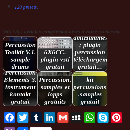
128 presets.
Voici des articles complémentaires à votre recherche
...........:
dmiHammer
Percussion
: plugin
Toolkit V.1.
6X6CC.
percussion
sample
plugin vsti
téléchargement
drums
gratuit
gratuit...
Percussion
Elements 3.
Percussion.
kit
instrument
samples et
percussions
kontakt
lopps
.samples
gratuit
gratuits
gratuit
Facebook
Twitter
Tumblr
LinkedIn
Gmail
MySpace
WhatsApp
Skype
Pint