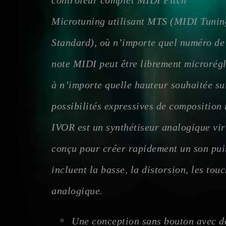
contrôleur complet MIDI Pitch
Microtuning utilisant MTS (MIDI Tunin
Standard), où n’importe quel numéro de
note MIDI peut être librement microrég
à n’importe quelle hauteur souhaitée su
possibilités expressives de composition 
IVOR est un synthétiseur analogique vi
conçu pour créer rapidement un son puiss
incluent la basse, la distorsion, les touc
analogique.
Une conception sans bouton avec de