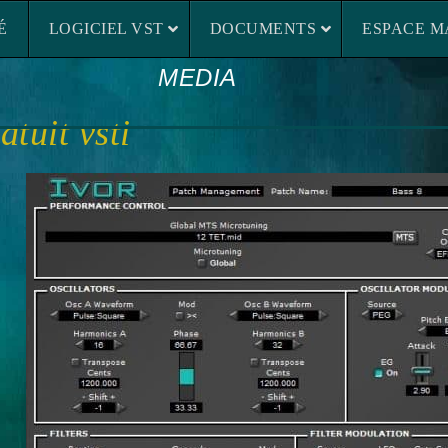
LOGICIEL VST
DOCUMENTS
ESP
É
LOGICIEL VST
DOCUMENTS
ESPACE M
MEDIA
atuit vsti