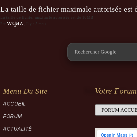
La taille de fichier maximale autorisée es
La taille de fichier maximale autorisée est de 10MB
wqaz
Par
,
Il y a 5 mois
Votre Forum
Menu Du Site
ACCUEIL
FORUM
ACTUALITÉ