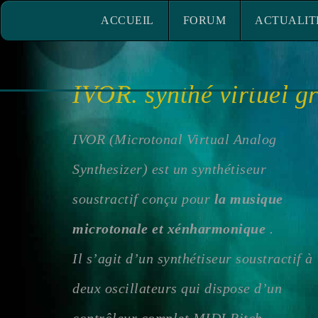
ACCUEIL
FORUM
ACTUALITÉ
ACCUEIL
FORUM
ACTUALIT
IVOR. synthé virtuel gr
IVOR (Microtonal Virtual Analog
Synthesizer) est un synthétiseur
soustractif conçu pour
la musique
microtonale et xénharmonique
.
Il s’agit d’un synthétiseur soustractif à
deux oscillateurs qui dispose d’un