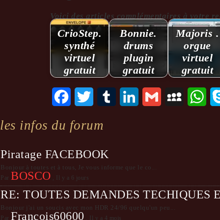
Voici des articles complémentaires à votre reche
CrioStep.
Bonnie.
Majoris .
synthé
drums
orgue
virtuel
plugin
virtuel
gratuit
gratuit
gratuit
Facebook
Twitter
Tumblr
LinkedIn
Gmail
MySpace
Wha
les infos du forum
Piratage FACEBOOK
Bonjour à toutes et à tous, Je vous informe que le co...
BOSCO
Par
,
Il y a 6 jours
RE: TOUTES DEMANDES TECHIQUES 
Bonjour j'ai un soucis avec mon HDR 24/96 quelqu'un peu...
Francois60600
Par
,
Il y a 4 mois