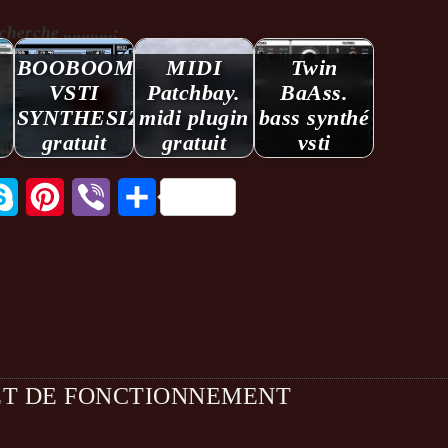
rche ...........:
BOOBOOM
MIDI
Twin
VSTI
Patchbay.
BaAss.
SYNTHESIZER
midi plugin
bass synthé
gratuit
gratuit
vsti
tsApp
Skype
Pinterest
Viber
Partager
ET DE FONCTIONNEMENT