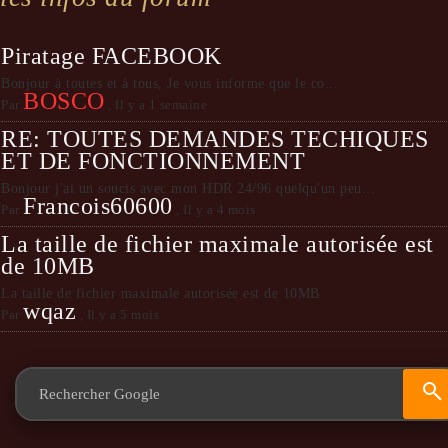
Piratage FACEBOOK
Bonjour à toutes et à tous, Je vous informe que le co...
BOSCO
Par
,
Il y a 1 semaine
RE: TOUTES DEMANDES TECHIQUES
ET DE FONCTIONNEMENT
Bonjour j'ai un soucis avec mon HDR 24/96 quelqu'un peu...
Francois60600
Par
,
Il y a 4 mois
La taille de fichier maximale autorisée est
de 10MB
La taille de fichier maximale autorisée est de 10MB
wqaz
Par
,
Il y a 5 mois