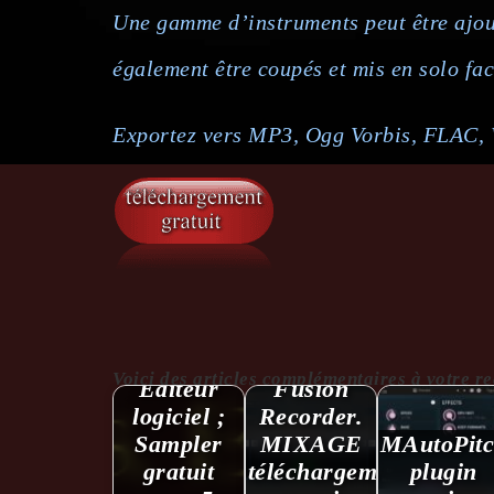
Une gamme d’instruments peut être ajout
également être coupés et mis en solo fac
Exportez vers MP3, Ogg Vorbis, FLAC, 
Séquenceur,
Voici des articles complémentaires à votre reche
Editeur
Fusion
logiciel ;
Recorder.
Sampler
MIXAGE
MAutoPitc
gratuit
téléchargement
plugin