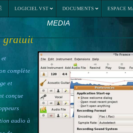
LOGICIEL VST
DOCUMENTS
ESP
É
LOGICIEL VST
DOCUMENTS
ESPACE M
MEDIA
 gratuit
 et
ion complète
ge et
ent conçue
loppeurs
tion audio à