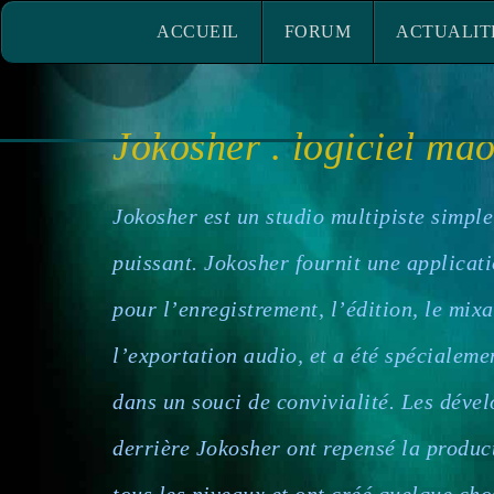
ACCUEIL
FORUM
ACTUALITÉ
ACCUEIL
FORUM
ACTUALIT
Jokosher . logiciel mao
Jokosher est un studio multipiste simple
puissant. Jokosher fournit une applicat
pour l’enregistrement, l’édition, le mixa
l’exportation audio, et a été spécialem
dans un souci de convivialité. Les déve
derrière Jokosher ont repensé la produc