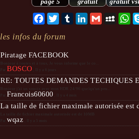
page 5
gratuit
gratuit vs
Facebook
Twitter
Tumblr
LinkedIn
Gmail
MySpace
Wha
les infos du forum
Piratage FACEBOOK
Bonjour à toutes et à tous, Je vous informe que le co...
BOSCO
Par
,
Il y a 6 jours
RE: TOUTES DEMANDES TECHIQUES 
Bonjour j'ai un soucis avec mon HDR 24/96 quelqu'un peu...
Francois60600
Par
,
Il y a 4 mois
La taille de fichier maximale autorisée es
La taille de fichier maximale autorisée est de 10MB
wqaz
Par
,
Il y a 5 mois