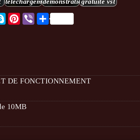
t
téléchargement
démonstration...Reason
gratuite vst
tsApp
Skype
Pinterest
Viber
Partager
ET DE FONCTIONNEMENT
t de 10MB