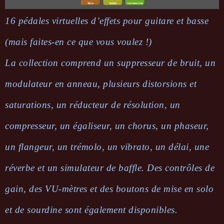
16 pédales virtuelles d’effets pour guitare et basse
(mais faites-en ce que vous voulez !)
La collec­tion comprend un suppres­seur de bruit, un
modu­la­teur en anneau, plusieurs distor­sions et
satu­ra­tions, un réduc­teur de réso­lu­tion, un
compres­seur, un égali­seur, un chorus, un phaseur,
un flan­geur, un trémolo, un vibrato, un délai, une
réverbe et un simu­la­teur de baffle. Des contrôles de
gain, des VU-mètres et des boutons de mise en solo
et de sour­dine sont égale­ment dispo­nibles.