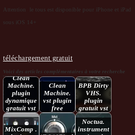
Attention le tous est disponible pour iPhone et iPad
sous iOS 14+
téléchargement gratuit
Voici des articles complémentaires à votre recherche
...........:
Clean
Machine.
Clean
BPB Dirty
plugin
Machine.
VHS.
dynamique
vst plugin
plugin
gratuit vst
free
gratuit vst
Noctua.
MixComp .
instrument