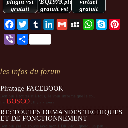
plugin vst
’EQ1979.plugin
virtuel
gratuit
gratuit vst
gratuit
Facebook
Twitter
Tumblr
LinkedIn
Gmail
MySpace
WhatsApp
Skype
Pint
Viber
Partager
les infos du forum
Piratage FACEBOOK
Bonjour à toutes et à tous, Je vous informe que le co...
BOSCO
Par
,
Il y a 7 jours
RE: TOUTES DEMANDES TECHIQUES
ET DE FONCTIONNEMENT
Bonjour j'ai un soucis avec mon HDR 24/96 quelqu'un peu...