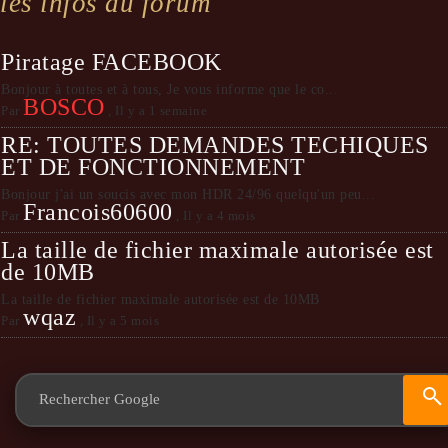
les infos du forum
Piratage FACEBOOK
Bonjour à toutes et à tous, Je vous informe que le co...
BOSCO
Par
,
Il y a 1 semaine
RE: TOUTES DEMANDES TECHIQUES
ET DE FONCTIONNEMENT
Bonjour j'ai un soucis avec mon HDR 24/96 quelqu'un peu...
Francois60600
Par
,
Il y a 4 mois
La taille de fichier maximale autorisée est
de 10MB
La taille de fichier maximale autorisée est de 10MB
wqaz
Par
,
Il y a 5 mois