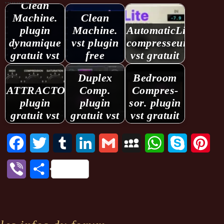
...........:
Clean
Machine.
Clean
plugin
Machine.
AutomaticLite.
dynamique
vst plugin
compresseur
gratuit vst
free
vst gratuit
Duplex
Bedroom
ATTRACTOR.
Comp.
Compres­
plugin
plugin
sor. plugin
gratuit vst
gratuit vst
vst gratuit
Facebook
Twitter
Tumblr
LinkedIn
Gmail
MySpace
WhatsApp
Skype
Pint
Viber
Partager