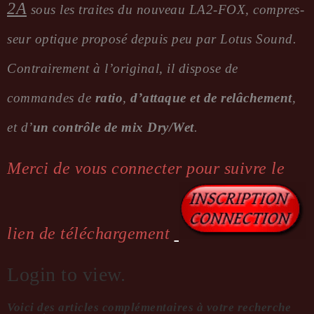
2A
sous les traites du nouveau LA2-FOX, compres­
seur optique proposé depuis peu par Lotus Sound.
Contrai­re­ment à l’ori­gi­nal, il dispose de
commandes de
ratio
,
d’at­taque et de relâ­che­ment
,
et d’
un contrôle de mix Dry/Wet
.
Merci de vous connecter pour suivre le
lien de téléchargement
Login to view.
Voici des articles complémentaires à votre recherche