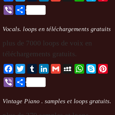
Viber
Partager
Vocals. loops en téléchargements gratuits
plus de 7000 loops de voix en
téléchargements gratuits.
Facebook
Twitter
Tumblr
LinkedIn
Gmail
MySpace
WhatsApp
Skype
Pint
Viber
Partager
Vintage Piano . samples et loops gratuits.