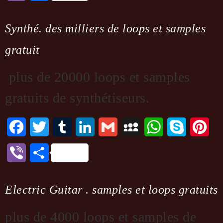
Synthé. des milliers de loops et samples
gratuit
plus de 20000 loops et samples
gratuits de synthétiseurs.
Facebook
Twitter
Tumblr
LinkedIn
Gmail
MySpace
WhatsApp
Skype
Pint
Viber
Partager
Electric Guitar . samples et loops gratuits
plus de 4000 loops et samples de