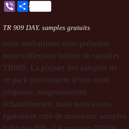
Viber
Partager
TR 909 DAY. samples gratuits
nous souhaitions vous présenter
notre collection inédite de samples
TR909. La plupart des samples de
ce pack proviennent d’une unité
originale, soigneusement
échantillonnée, mais nous avons
également créé de nouveaux samples
hybrides 909. ​ Le nouveau TR909