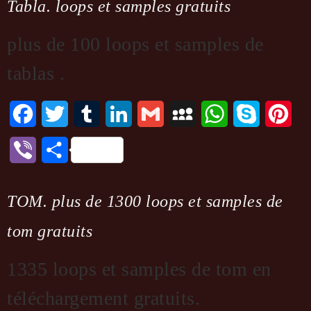
Tabla. loops et samples gratuits
plus de 100 loops et samples de
tablas .
Facebook
Twitter
Tumblr
LinkedIn
Gmail
MySpace
WhatsApp
Skype
Pint
Viber
Partager
TOM. plus de 1300 loops et samples de
tom gratuits
1335 loops et samples de tom en
téléchargement gratuits.