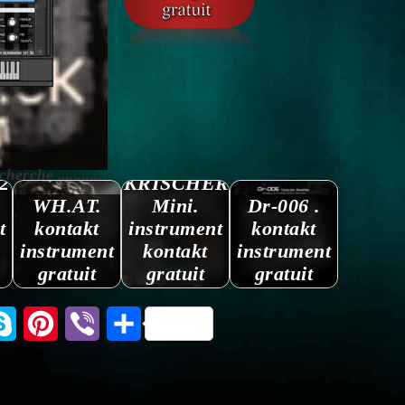
rche ...........:
2
KRISCHER
WH.AT.
Mini.
Dr-006 .
t
kontakt
instrument
kontakt
instrument
kontakt
instrument
gratuit
gratuit
gratuit
tsApp
Skype
Pinterest
Viber
Partager