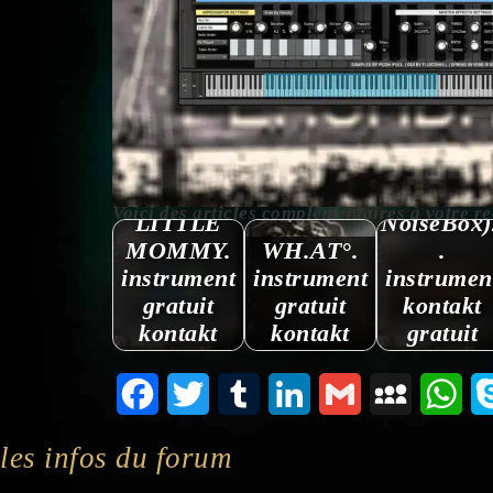
Voici des articles complémentaires à votre reche
LITTLE
NoiseBox)
MOMMY.
WH.AT°.
.
instrument
instrument
instrumen
gratuit
gratuit
kontakt
kontakt
kontakt
gratuit
Facebook
Twitter
Tumblr
LinkedIn
Gmail
MySpace
Wha
les infos du forum