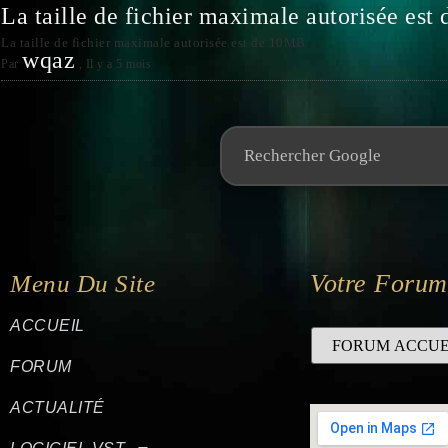
La taille de fichier maximale autorisée es
La taille de fichier maximale autorisée est de 10MB
wqaz
Par
,
Il y a 5 mois
Votre Forum
Menu Du Site
ACCUEIL
FORUM
ACTUALITÉ