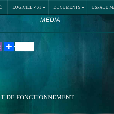
LOGICIEL VST
DOCUMENTS
ESP
É
LOGICIEL VST
DOCUMENTS
ESPACE M
MEDIA
rest
Viber
Partager
ET DE FONCTIONNEMENT