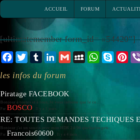
ACCUEIL
FORUM
ACTUALITÉ
ACCUEIL
FORUM
ACTUALIT
[ultimatemember form_id= »54420″]
Facebook
Twitter
Tumblr
LinkedIn
Gmail
MySpace
WhatsApp
Skype
Pinte
les infos du forum
Piratage FACEBOOK
Bonjour à toutes et à tous, Je vous informe que le co...
BOSCO
Par
,
Il y a 5 jours
RE: TOUTES DEMANDES TECHIQUES 
Bonjour j'ai un soucis avec mon HDR 24/96 quelqu'un peu...
Francois60600
Par
,
Il y a 4 mois