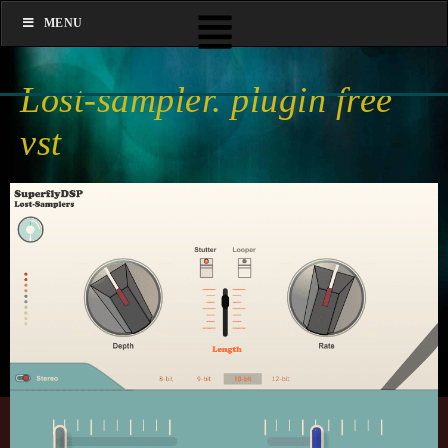
MENU
Lost-sampler. plugin free
vst