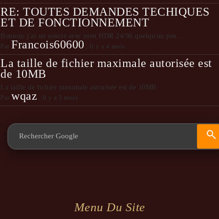
RE: TOUTES DEMANDES TECHIQUES
ET DE FONCTIONNEMENT
Bonjour j'ai un soucis avec mon HDR 24/96 quelqu'un peu...
Francois60600
Par
,
Il y a 4 mois
La taille de fichier maximale autorisée est
de 10MB
La taille de fichier maximale autorisée est de 10MB
wqaz
Par
,
Il y a 5 mois
Menu Du Site