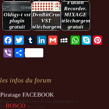
Fusion
Recorder.
Oldigy-t vst
DvnBitCrusher
MIXAGE
plugin
VST
téléchargement
gratuit
téléchargement
gratuit
Facebook
Twitter
Tumblr
LinkedIn
Gmail
MySpace
WhatsApp
Skype
Pint
Viber
Partager
les infos du forum
Piratage FACEBOOK
Bonjour à toutes et à tous, Je vous informe que le co...
BOSCO
Par
,
Il y a 7 jours