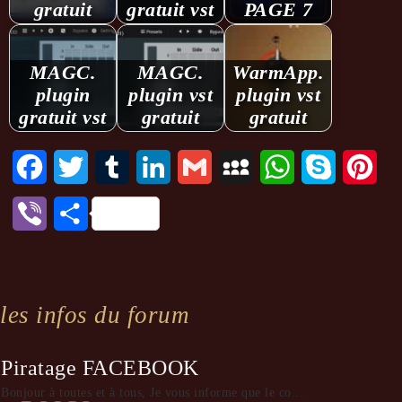
gratuit
gratuit vst
PAGE 7
MAGC.
MAGC.
WarmApp.
plugin
plugin vst
plugin vst
gratuit vst
gratuit
gratuit
Facebook
Twitter
Tumblr
LinkedIn
Gmail
MySpace
WhatsApp
Skype
Pint
Viber
Partager
les infos du forum
Piratage FACEBOOK
Bonjour à toutes et à tous, Je vous informe que le co...