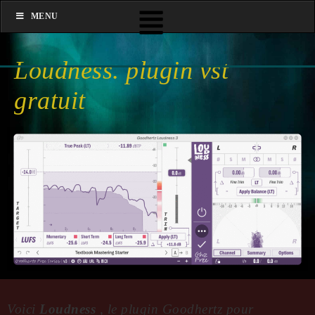
MENU
Loudness. plugin vst
gratuit
Voici
Loudness
, le plugin Goodhertz pour