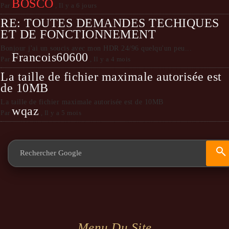
BOSCO
Par
,
Il y a 6 jours
RE: TOUTES DEMANDES TECHIQUES
ET DE FONCTIONNEMENT
Bonjour j'ai un soucis avec mon HDR 24/96 quelqu'un peu...
Francois60600
Par
,
Il y a 4 mois
La taille de fichier maximale autorisée est
de 10MB
La taille de fichier maximale autorisée est de 10MB
wqaz
Par
,
Il y a 5 mois
Menu Du Site