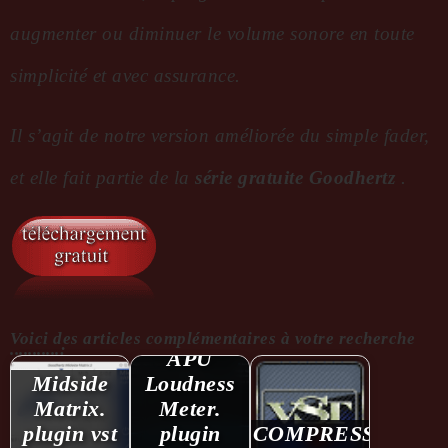
augmenter ou
diminuer
le volume sonore en toute
simplicité et avec assurance.
Il s’agit de notre version améliorée du simple fader,
et elle fait partie de la
série gratuite Goodhertz
.
Voici des articles complémentaires à votre recherche
...........:
APU
Midside
Loudness
Matrix.
Meter.
plugin vst
plugin
COMPRESSEUR