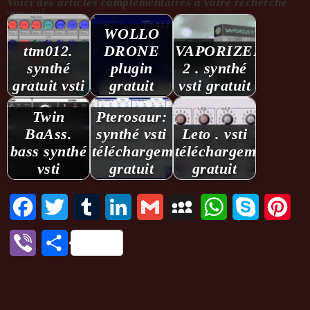
Voici des articles complémentaires à votre recherche
...........:
WOLLO
ttm012.
DRONE
VAPORIZER
synthé
plugin
2 . synthé
gratuit vsti
gratuit
vsti gratuit
Twin
Pterosaur:
BaAss.
synthé vsti
Leto . vsti
bass synthé
téléchargement
téléchargement
vsti
gratuit
gratuit
Facebook
Twitter
Tumblr
LinkedIn
Gmail
MySpace
WhatsApp
Skype
Pint
Viber
Partager