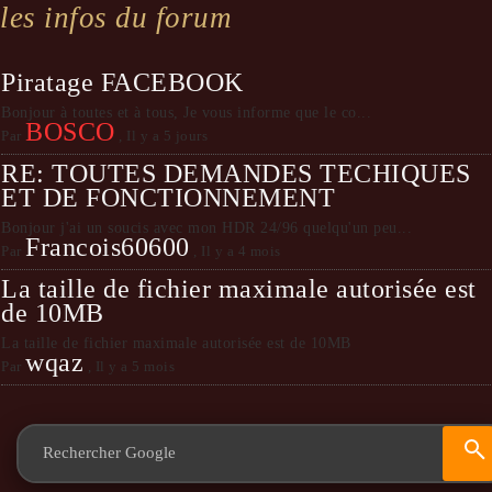
les infos du forum
Piratage FACEBOOK
Bonjour à toutes et à tous, Je vous informe que le co...
BOSCO
Par
,
Il y a 5 jours
RE: TOUTES DEMANDES TECHIQUES
ET DE FONCTIONNEMENT
Bonjour j'ai un soucis avec mon HDR 24/96 quelqu'un peu...
Francois60600
Par
,
Il y a 4 mois
La taille de fichier maximale autorisée est
de 10MB
La taille de fichier maximale autorisée est de 10MB
wqaz
Par
,
Il y a 5 mois