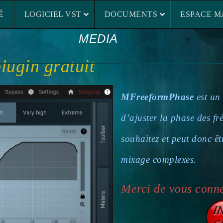
LOGICIEL VST
DOCUMENTS
ESP
É
LOGICIEL VST
DOCUMENTS
ESPACE M
MEDIA
lugin gratuit
MFreeformPhase
est un 
d’ajuster la phase des f
souhaitez et peut donc êtr
mixage complexes.
Merci de vous conne