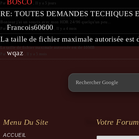
BOSCO
Par
,
Il y a 5 jours
RE: TOUTES DEMANDES TECHIQUES 
Bonjour j'ai un soucis avec mon HDR 24/96 quelqu'un peu...
Francois60600
Par
,
Il y a 4 mois
La taille de fichier maximale autorisée es
La taille de fichier maximale autorisée est de 10MB
wqaz
Par
,
Il y a 5 mois
Votre Forum
Menu Du Site
ACCUEIL