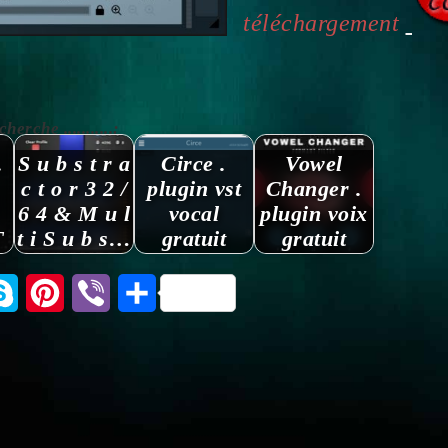
téléchargement
rche ...........:
.
S u b s t r a
Circe .
Vowel
c t o r 3 2 /
plugin vst
Changer .
6 4 & M u l
vocal
plugin voix
T
t i S u b s…
gratuit
gratuit
tsApp
Skype
Pinterest
Viber
Partager