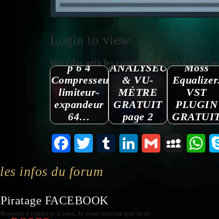
Login to view.
U n i C o m
Voici des articles complémentaires à votre reche
p 6 4
ANALYSEUR
Moss
Compresseur-
& VU-
Equalizer
limiteur-
MÉTRE
VST
expandeur
GRATUIT
PLUGIN
64…
page 2
GRATUI
Facebook
Twitter
Tumblr
LinkedIn
Gmail
MySpace
Wha
les infos du forum
Piratage FACEBOOK
Bonjour à toutes et à tous, Je vous informe que le co...