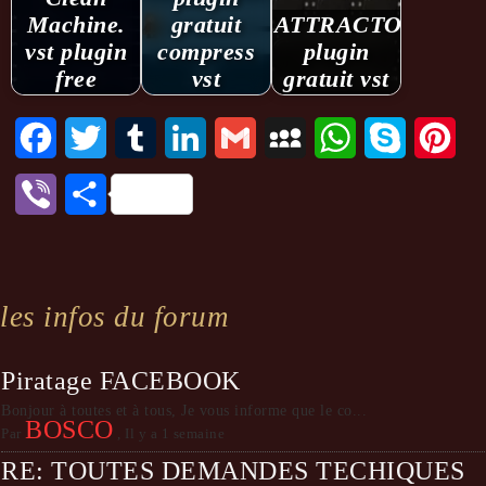
Machine.
gratuit
ATTRACTOR.
vst plugin
compress
plugin
free
vst
gratuit vst
Facebook
Twitter
Tumblr
LinkedIn
Gmail
MySpace
WhatsApp
Skype
Pint
Viber
Partager
les infos du forum
Piratage FACEBOOK
Bonjour à toutes et à tous, Je vous informe que le co...
BOSCO
Par
,
Il y a 1 semaine
RE: TOUTES DEMANDES TECHIQUES