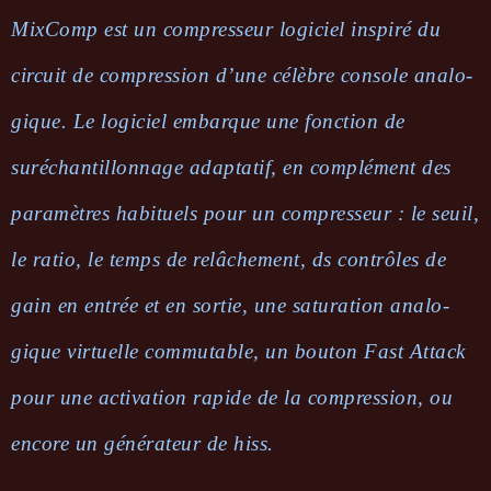
MixComp est un compres­seur logi­ciel inspiré du
circuit de compres­sion d’une célèbre console analo­
gique. Le logi­ciel embarque une fonc­tion de
suréchan­tillon­nage adap­ta­tif, en complé­ment des
para­mètres habi­tuels pour un compres­seur : le seuil,
le ratio, le temps de relâ­che­ment, ds contrôles de
gain en entrée et en sortie, une satu­ra­tion analo­
gique virtuelle commu­table, un bouton Fast Attack
pour une acti­va­tion rapide de la compres­sion, ou
encore un géné­ra­teur de hiss.