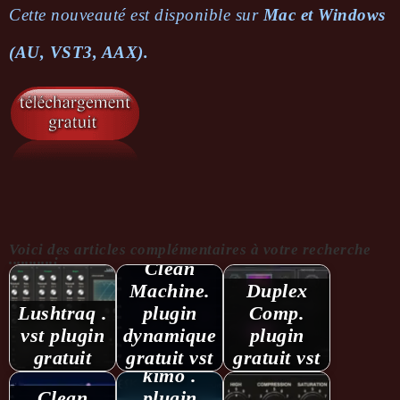
Cette nouveauté est dispo­nible sur
Mac et Windows
(AU, VST3, AAX).
Voici des articles complémentaires à votre recherche
...........:
Clean
Machine.
Duplex
Lushtraq .
plugin
Comp.
vst plugin
dynamique
plugin
Kompres­
gratuit
gratuit vst
gratuit vst
kimo .
Clean
plugin