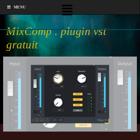
MENU
MixComp . plugin vst
gratuit