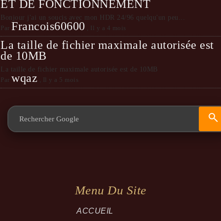
ET DE FONCTIONNEMENT
Bonjour j'ai un soucis avec mon HDR 24/96 quelqu'un peu...
Francois60600
Par
,
Il y a 4 mois
La taille de fichier maximale autorisée est
de 10MB
La taille de fichier maximale autorisée est de 10MB
wqaz
Par
,
Il y a 5 mois
Menu Du Site
ACCUEIL