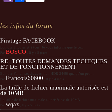
les infos du forum
Piratage FACEBOOK
Bonjour à toutes et à tous, Je vous informe que le co...
BOSCO
Par
,
Il y a 5 jours
RE: TOUTES DEMANDES TECHIQUES
ET DE FONCTIONNEMENT
Bonjour j'ai un soucis avec mon HDR 24/96 quelqu'un peu...
Francois60600
Par
,
Il y a 4 mois
La taille de fichier maximale autorisée est
de 10MB
La taille de fichier maximale autorisée est de 10MB
wqaz
Par
,
Il y a 5 mois