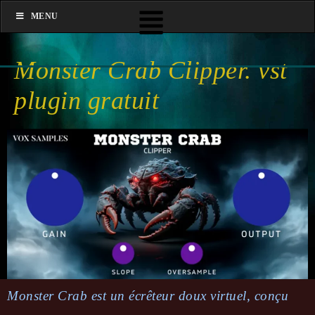
MENU
Monster Crab Clipper. vst
plugin gratuit
Mons­ter Crab est un écrê­teur doux virtuel, conçu