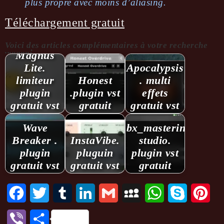
plus propre avec moins d’alia­sing.
Téléchargement gratuit
HoRNet
Voici des articles complémentaires à votre recherche
...........:
Magnus
Lite.
Apocalypsis
limiteur
Honest
. multi
plugin
.plugin vst
effets
gratuit vst
gratuit
gratuit vst
Wave
bx_mastering
Breaker .
InstaVibe.
studio.
plugin
pluguin
plugin vst
gratuit vst
gratuit vst
gratuit
Facebook
Twitter
Tumblr
LinkedIn
Gmail
MySpace
WhatsApp
Skype
Pint
Viber
Partager