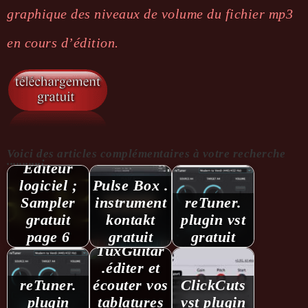
graphique des niveaux de volume du fichier mp3
en cours d’édition.
Séquenceur,
Voici des articles complémentaires à votre recherche
...........:
Editeur
logiciel ;
Pulse Box .
Sampler
instrument
reTuner.
gratuit
kontakt
plugin vst
page 6
gratuit
gratuit
TuxGuitar
.éditer et
reTuner.
écouter vos
ClickCuts
plugin
tablatures
vst plugin