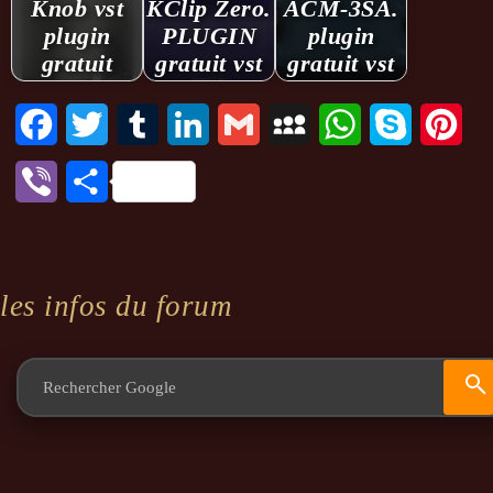
Knob vst
KClip Zero.
ACM-3SA.
plugin
PLUGIN
plugin
gratuit
gratuit vst
gratuit vst
Facebook
Twitter
Tumblr
LinkedIn
Gmail
MySpace
WhatsApp
Skype
Pint
Viber
Partager
les infos du forum