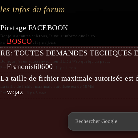
les infos du forum
Piratage FACEBOOK
Bonjour à toutes et à tous, Je vous informe que le co...
BOSCO
Par
,
Il y a 7 jours
RE: TOUTES DEMANDES TECHIQUES 
Bonjour j'ai un soucis avec mon HDR 24/96 quelqu'un peu...
Francois60600
Par
,
Il y a 4 mois
La taille de fichier maximale autorisée es
La taille de fichier maximale autorisée est de 10MB
wqaz
Par
,
Il y a 5 mois