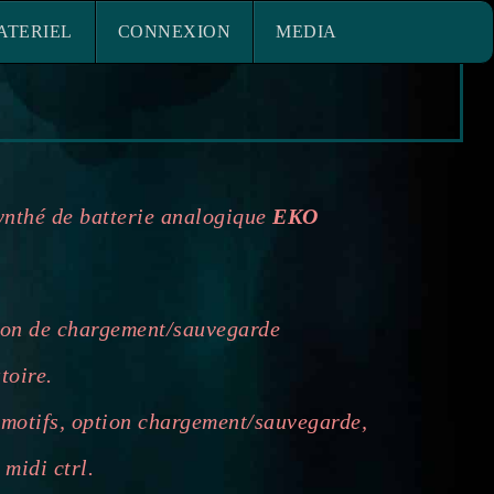
ACE MATERIEL
CONNEXION
ATERIEL
CONNEXION
MEDIA
ynthé de batterie analogique
EKO
ion de chargement/sauvegarde
toire.
 motifs, option chargement/sauvegarde,
 midi ctrl.