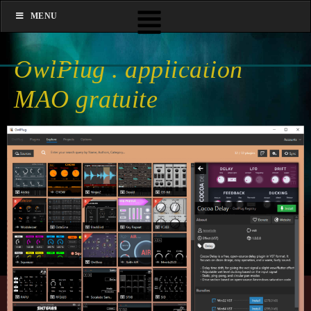
MENU
OwlPlug . application
MAO gratuite