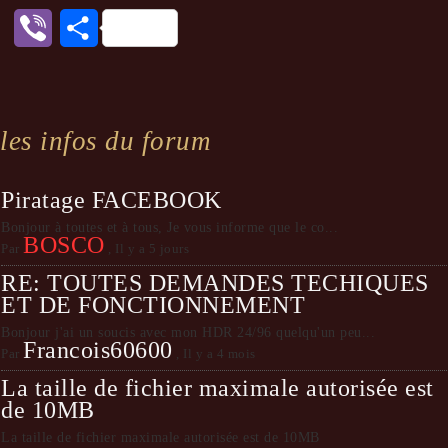
Viber
Partager
les infos du forum
Piratage FACEBOOK
Bonjour à toutes et à tous, Je vous informe que le co...
BOSCO
Par
,
Il y a 5 jours
RE: TOUTES DEMANDES TECHIQUES
ET DE FONCTIONNEMENT
Bonjour j'ai un soucis avec mon HDR 24/96 quelqu'un peu...
Francois60600
Par
,
Il y a 4 mois
La taille de fichier maximale autorisée est
de 10MB
La taille de fichier maximale autorisée est de 10MB