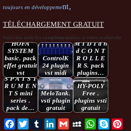
nt,
toujours en développeme
TÉLÉCHARGEMENT GRATUIT
Voici des articles complémentaires à votre recherche
...........:
HOFA
M I D I a n
SYSTEM
d C O N T
basic. pack
ControlK
R O L L E
effet gratuit
24 plugin
R S. pack
vst
vst midi
plugins…
S P A T S T
R U M E N
HY-POLY
T S mini
MeloTank.
Free .
series .
vsti plugin
plugins vsti
pack de…
gratuit
gratuit
Facebook
Twitter
Tumblr
LinkedIn
Gmail
MySpace
WhatsApp
Skype
Pint